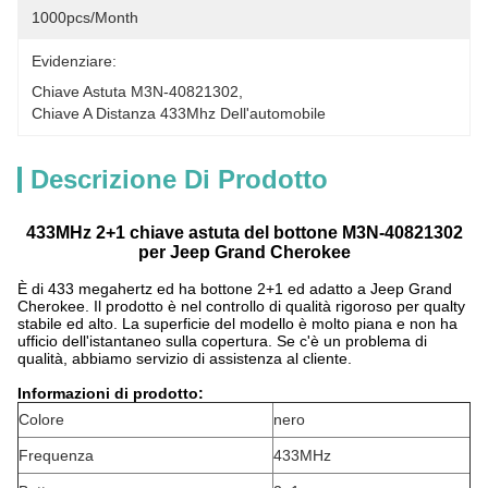
1000pcs/month
Evidenziare:
Chiave Astuta M3N-40821302
, 
Chiave A Distanza 433Mhz Dell'automobile
Descrizione Di Prodotto
433MHz 2+1
chiave astuta
del
bottone M3N-40821302
per Jeep Grand Cherokee
È di 433 megahertz ed ha bottone 2+1 ed adatto a Jeep Grand
Cherokee. Il prodotto è nel controllo di qualità rigoroso per qualty
stabile ed alto. La superficie del modello è molto piana e non ha
ufficio dell'istantaneo sulla copertura. Se c'è un problema di
qualità, abbiamo servizio di assistenza al cliente.
Informazioni di prodotto:
Colore
nero
Frequenza
433MHz