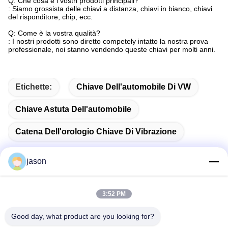
Q: Che cosa è i vostri prodotti principali?
: Siamo grossista delle chiavi a distanza, chiavi in bianco, chiavi
del risponditore, chip, ecc.
Q: Come è la vostra qualità?
: I nostri prodotti sono diretto competely intatto la nostra prova
professionale, noi stanno vendendo queste chiavi per molti anni.
Etichette:
Chiave Dell'automobile Di VW
Chiave Astuta Dell'automobile
Catena Dell'orologio Chiave Di Vibrazione
jason
Contatto rapido
3:52 PM
Good day, what product are you looking for?
Indirizzo