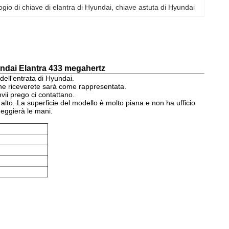
ogio di chiave di elantra di Hyundai
, 
chiave astuta di Hyundai
undai Elantra 433 megahertz
dell'entrata di Hyundai.
 che riceverete sarà come rappresentata.
ii prego ci contattano.
alto. La superficie del modello è molto piana e non ha ufficio
neggierà le mani.