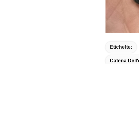
Etichette:
Catena Dell'
Collegamento rapido
Cont
Casa
I