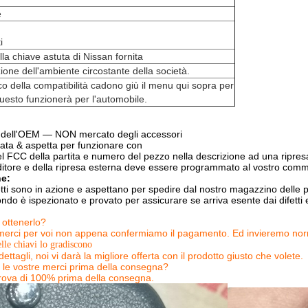
e
i
a chiave astuta di Nissan fornita
ione dell'ambiente circostante della società.
ico della compatibilità cadono giù il menu qui sopra per
questo funzionerà per l'automobile.
a dell'OEM — NON mercato degli accessori
llata & aspetta per funzionare con
el FCC della partita e numero del pezzo nella descrizione ad una ripres
nditore e della ripresa esterna deve essere programmato al vostro comme
ne:
getti sono in azione e aspettano per spedire dal nostro magazzino delle p
ndo è ispezionato e provato per assicurare se arriva esente dai difetti e
ottenerlo?
erci per voi non appena confermiamo il pagamento. Ed invieremo normal
elle chiavi lo gradiscono
ttagli, noi vi darà la migliore offerta con il prodotto giusto che volete.
e le vostre merci prima della consegna?
rova di 100% prima della consegna.