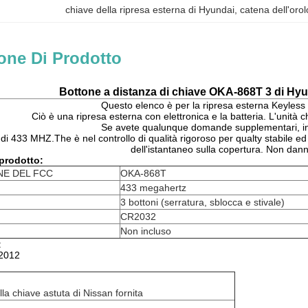
chiave della ripresa esterna di Hyundai
, 
catena dell'orol
one Di Prodotto
Bottone a distanza di chiave OKA-868T 3 di Hy
Questo elenco è per la ripresa esterna Keyless 
Ciò è una ripresa esterna con elettronica e la batteria. L'unità
Se avete qualunque domande supplementari, inv
di 433 MHZ.The è nel controllo di qualità rigoroso per qualty stabile ed 
dell'istantaneo sulla copertura. Non dan
 prodotto:
NE DEL FCC
OKA-868T
433 megahertz
3 bottoni (serratura, sblocca e stivale)
CR2032
Non incluso
:
 2012
a chiave astuta di Nissan fornita