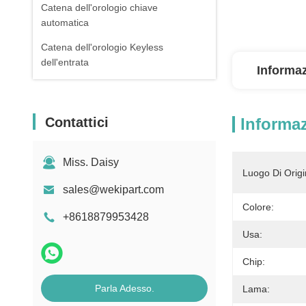
Catena dell'orologio chiave
automatica
Catena dell'orologio Keyless
dell'entrata
Informaz
Contattici
Informaz
Miss. Daisy
Luogo Di Origi
sales@wekipart.com
Colore:
+8618879953428
Usa:
Chip:
Parla Adesso.
Lama: