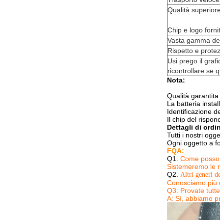
Qualità superior
Chip e logo fornit
Vasta gamma dell
Rispetto e protez
Usi prego il graf
ricontrollare se 
Nota:
Qualità garantit
La batteria insta
Identificazione d
Il chip del rispo
Dettagli di ordi
Tutti i nostri og
Ogni oggetto a fo
FQA:
Q1.
Come posso 
Sistemeremo le m
Q2.
Altri generi d
Conosciamo più de
Q3: Provate tutt
A: Sì, abbiamo p