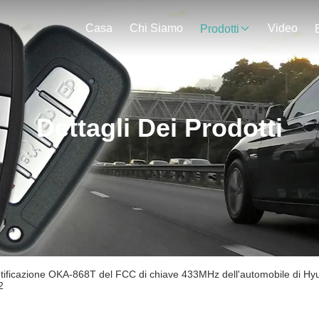
Casa
Chi Siamo
Video
Prodotti
Dettagli Dei Prodotti
tificazione OKA-868T del FCC di chiave 433MHz dell'automobile di Hyun
2